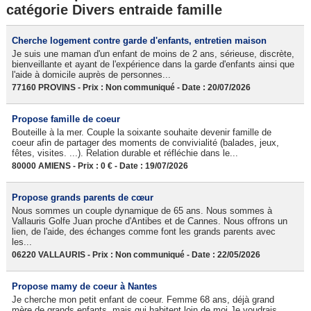
catégorie Divers entraide famille
Cherche logement contre garde d'enfants, entretien maison
Je suis une maman d'un enfant de moins de 2 ans, sérieuse, discrète,
bienveillante et ayant de l'expérience dans la garde d'enfants ainsi que
l'aide à domicile auprès de personnes...
77160 PROVINS - Prix : Non communiqué - Date : 20/07/2026
Propose famille de coeur
Bouteille à la mer. Couple la soixante souhaite devenir famille de
coeur afin de partager des moments de convivialité (balades, jeux,
fêtes, visites. ...). Relation durable et réfléchie dans le...
80000 AMIENS - Prix : 0 € - Date : 19/07/2026
Propose grands parents de cœur
Nous sommes un couple dynamique de 65 ans. Nous sommes à
Vallauris Golfe Juan proche d'Antibes et de Cannes. Nous offrons un
lien, de l'aide, des échanges comme font les grands parents avec
les...
06220 VALLAURIS - Prix : Non communiqué - Date : 22/05/2026
Propose mamy de coeur à Nantes
Je cherche mon petit enfant de coeur. Femme 68 ans, déjà grand
mère de grands enfants, mais qui habitent loin de moi.Je voudrais