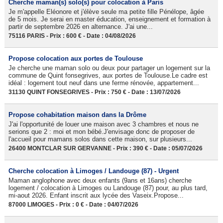
Cherche maman(s) solo(s) pour colocation à Paris
Je m'appelle Eléonore et j'élève seule ma petite fille Pénélope, âgée
de 5 mois. Je serai en master éducation, enseignement et formation à
partir de septembre 2026 en alternance. J'ai une...
75116 PARIS - Prix : 600 € - Date : 04/08/2026
Propose colocation aux portes de Toulouse
Je cherche une maman solo ou deux pour partager un logement sur la
commune de Quint fonsegrives, aux portes de Toulouse.Le cadre est
idéal : logement tout neuf dans une ferme rénovée, appartement...
31130 QUINT FONSEGRIVES - Prix : 750 € - Date : 13/07/2026
Propose cohabitation maison dans la Drôme
J'ai l'opportunité de louer une maison avec 3 chambres et nous ne
serions que 2 : moi et mon bébé.J'envisage donc de proposer de
l'accueil pour mamans solos dans cette maison, sur plusieurs...
26400 MONTCLAR SUR GERVANNE - Prix : 390 € - Date : 05/07/2026
Cherche colocation à Limoges / Landouge (87) - Urgent
Maman anglophone avec deux enfants (9ans et 16ans) cherche
logement / colocation à Limoges ou Landouge (87) pour, au plus tard,
mi-aout 2026. Enfant inscrit aux lycée des Vaseix.Propose...
87000 LIMOGES - Prix : 0 € - Date : 04/07/2026