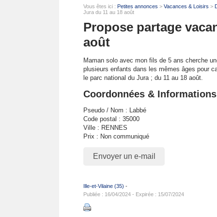
Vous êtes ici :
Petites annonces
>
Vacances & Loisirs
>
D
Jura du 11 au 18 août
Propose partage vacan
août
Maman solo avec mon fils de 5 ans cherche un
plusieurs enfants dans les mêmes âges pour c
le parc national du Jura ; du 11 au 18 août.
Coordonnées & Informations
Pseudo / Nom : Labbé
Code postal : 35000
Ville : RENNES
Prix : Non communiqué
Envoyer un e-mail
Ille-et-Vilaine (35)
-
Publiée : 16/04/2024 - Expirée : 15/07/2024