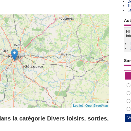
D
T
L
Aut
N'h
int
So
Leaflet
|
OpenStreetMap
ns la catégorie Divers loisirs, sorties,