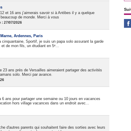
es
Sui
12 et 16 ans j’aimerais savoir si à Antibes il y a quelque
as beaucoup de monde. Merci à vous
 : 27/07/2026
, Marne, Ardennes, Paris
cinquantaine, Sportif, je suis un papa solo assurant la garde
et de mon fils, un étudiant en 5ᵉ...
 23 ans près de Versailles aimeraient partager des activités
amans solo. Merci par avance.
026
à 6 ans pour partager une semaine ou 10 jours en vacances
cation hors village vacances dans un endroit avec...
e d'autres parents qui souhaitent faire des sorties avec leurs