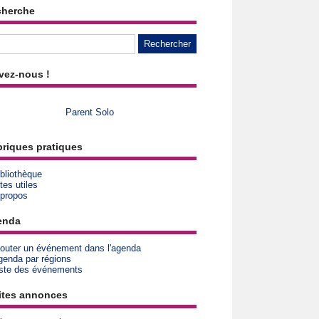
cherche
vez-nous !
Parent Solo
riques pratiques
bliothèque
tes utiles
 propos
enda
jouter un événement dans l'agenda
genda par régions
iste des événements
ites annonces