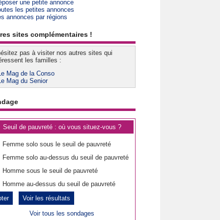
époser une petite annonce
outes les petites annonces
es annonces par régions
res sites complémentaires !
ésitez pas à visiter nos autres sites qui
éressent les familles :
Le Mag de la Conso
Le Mag du Senior
ndage
Seuil de pauvreté : où vous situez-vous ?
Femme solo sous le seuil de pauvreté
Femme solo au-dessus du seuil de pauvreté
Homme sous le seuil de pauvreté
Homme au-dessus du seuil de pauvreté
Voir les résultats
Voir tous les sondages