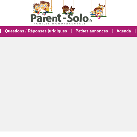
|
|
|
|
Questions / Réponses juridiques
Petites annonces
Agenda