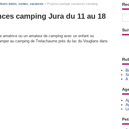
ivers loisirs, sorties, vacances
> Propose partage vacances camping
Re
ces camping Jura du 11 au 18
Sui
e amatrice ou un amateur de camping avec un enfant ou
amper au camping de Trelachaume près du lac du Vouglans dans
Rub
Bi
Si
A
Ag
A
A
L
Pet