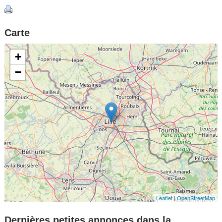
Carte
+
−
Leaflet
|
OpenStreetMap
Dernières petites annonces dans la