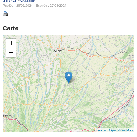
Gers (32)
-
Occitanie
Publiée : 28/01/2024 - Expirée : 27/04/2024
Carte
+
−
Leaflet
|
OpenStreetMap