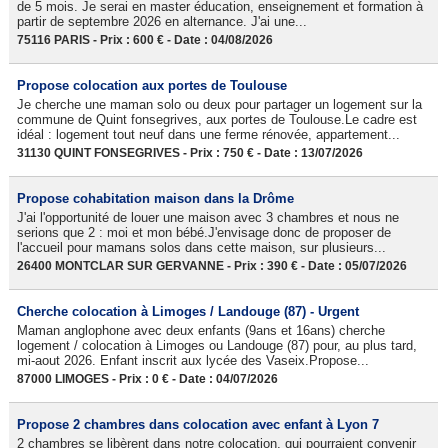
de 5 mois. Je serai en master éducation, enseignement et formation à
partir de septembre 2026 en alternance. J'ai une...
75116 PARIS - Prix : 600 € - Date : 04/08/2026
Propose colocation aux portes de Toulouse
Je cherche une maman solo ou deux pour partager un logement sur la
commune de Quint fonsegrives, aux portes de Toulouse.Le cadre est
idéal : logement tout neuf dans une ferme rénovée, appartement...
31130 QUINT FONSEGRIVES - Prix : 750 € - Date : 13/07/2026
Propose cohabitation maison dans la Drôme
J'ai l'opportunité de louer une maison avec 3 chambres et nous ne
serions que 2 : moi et mon bébé.J'envisage donc de proposer de
l'accueil pour mamans solos dans cette maison, sur plusieurs...
26400 MONTCLAR SUR GERVANNE - Prix : 390 € - Date : 05/07/2026
Cherche colocation à Limoges / Landouge (87) - Urgent
Maman anglophone avec deux enfants (9ans et 16ans) cherche
logement / colocation à Limoges ou Landouge (87) pour, au plus tard,
mi-aout 2026. Enfant inscrit aux lycée des Vaseix.Propose...
87000 LIMOGES - Prix : 0 € - Date : 04/07/2026
Propose 2 chambres dans colocation avec enfant à Lyon 7
2 chambres se libèrent dans notre colocation, qui pourraient convenir