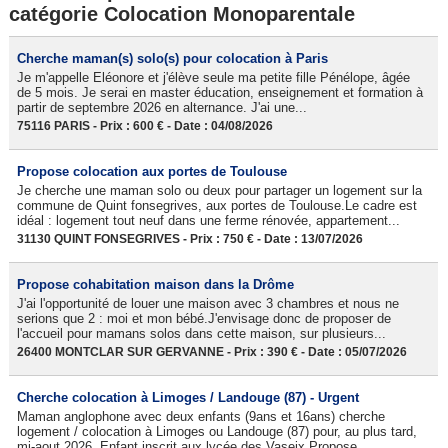
catégorie Colocation Monoparentale
Cherche maman(s) solo(s) pour colocation à Paris
Je m'appelle Eléonore et j'élève seule ma petite fille Pénélope, âgée
de 5 mois. Je serai en master éducation, enseignement et formation à
partir de septembre 2026 en alternance. J'ai une...
75116 PARIS - Prix : 600 € - Date : 04/08/2026
Propose colocation aux portes de Toulouse
Je cherche une maman solo ou deux pour partager un logement sur la
commune de Quint fonsegrives, aux portes de Toulouse.Le cadre est
idéal : logement tout neuf dans une ferme rénovée, appartement...
31130 QUINT FONSEGRIVES - Prix : 750 € - Date : 13/07/2026
Propose cohabitation maison dans la Drôme
J'ai l'opportunité de louer une maison avec 3 chambres et nous ne
serions que 2 : moi et mon bébé.J'envisage donc de proposer de
l'accueil pour mamans solos dans cette maison, sur plusieurs...
26400 MONTCLAR SUR GERVANNE - Prix : 390 € - Date : 05/07/2026
Cherche colocation à Limoges / Landouge (87) - Urgent
Maman anglophone avec deux enfants (9ans et 16ans) cherche
logement / colocation à Limoges ou Landouge (87) pour, au plus tard,
mi-aout 2026. Enfant inscrit aux lycée des Vaseix.Propose...