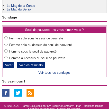
Le Mag de la Conso
Le Mag du Senior
Sondage
Seuil de pauvreté : où vous situez-vous ?
Femme solo sous le seuil de pauvreté
Femme solo au-dessus du seuil de pauvreté
Homme sous le seuil de pauvreté
Homme au-dessus du seuil de pauvreté
Voir les résultats
Voir tous les sondages
Suivez-nous !
© 2005-2026 - Parent-Solo édité par
My Beautiful Company
-
Plan
-
Mentions légales
-
Données personnelles
-
Modifier les cookies