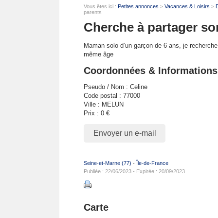
Vous êtes ici :
Petites annonces
>
Vacances & Loisirs
>
D
parents
Cherche à partager sor
Maman solo d’un garçon de 6 ans, je recherche 
même âge
Coordonnées & Informations
Pseudo / Nom : Celine
Code postal : 77000
Ville : MELUN
Prix : 0 €
Envoyer un e-mail
Seine-et-Marne (77)
-
Île-de-France
Publiée : 22/06/2023 - Expirée : 20/09/2023
Carte