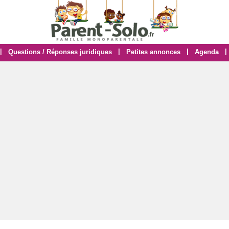
|
|
|
|
Questions / Réponses juridiques
Petites annonces
Agenda