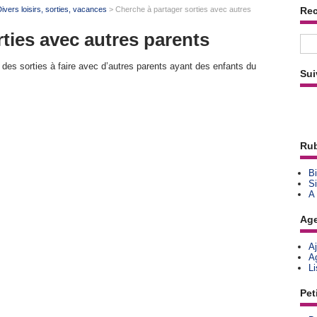
ivers loisirs, sorties, vacances
> Cherche à partager sorties avec autres
Re
ties avec autres parents
des sorties à faire avec d’autres parents ayant des enfants du
Sui
Rub
Bi
Si
A
Ag
A
A
L
Pet