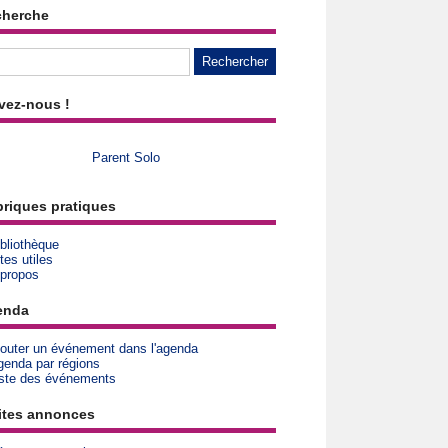
cherche
vez-nous !
Parent Solo
riques pratiques
bliothèque
tes utiles
 propos
enda
jouter un événement dans l'agenda
genda par régions
iste des événements
ites annonces