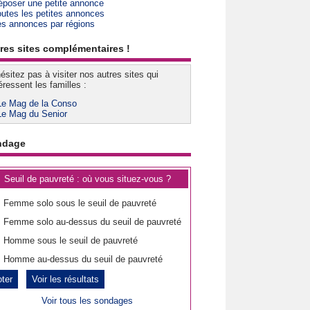
époser une petite annonce
outes les petites annonces
es annonces par régions
res sites complémentaires !
ésitez pas à visiter nos autres sites qui
éressent les familles :
Le Mag de la Conso
Le Mag du Senior
ndage
Seuil de pauvreté : où vous situez-vous ?
Femme solo sous le seuil de pauvreté
Femme solo au-dessus du seuil de pauvreté
Homme sous le seuil de pauvreté
Homme au-dessus du seuil de pauvreté
Voir les résultats
Voir tous les sondages