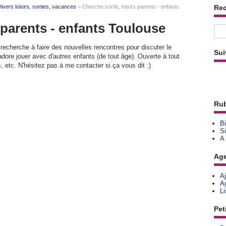
ivers loisirs, sorties, vacances
> Cherche sortie, loisirs parents - enfants
Re
s parents - enfants Toulouse
 recherche à faire des nouvelles rencontres pour discuter le
Sui
adore jouer avec d'autres enfants (de tout âge). Ouverte à tout
s, etc. N'hésitez pas à me contacter si ça vous dit :)
Rub
Bi
Si
A
Ag
A
A
L
Pet