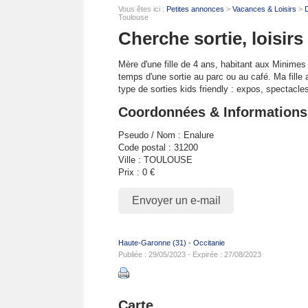
Vous êtes ici :
Petites annonces
>
Vacances & Loisirs
>
D
Toulouse
Cherche sortie, loisir
Mère d'une fille de 4 ans, habitant aux Minimes
temps d'une sortie au parc ou au café. Ma fille 
type de sorties kids friendly : expos, spectacle
Coordonnées & Informations
Pseudo / Nom : Enalure
Code postal : 31200
Ville : TOULOUSE
Prix : 0 €
Envoyer un e-mail
Haute-Garonne (31)
-
Occitanie
Publiée : 29/05/2023 - Expirée : 27/08/2023
Carte