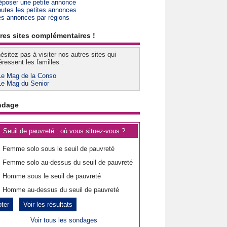
époser une petite annonce
outes les petites annonces
es annonces par régions
res sites complémentaires !
ésitez pas à visiter nos autres sites qui
éressent les familles :
Le Mag de la Conso
Le Mag du Senior
ndage
Seuil de pauvreté : où vous situez-vous ?
Femme solo sous le seuil de pauvreté
Femme solo au-dessus du seuil de pauvreté
Homme sous le seuil de pauvreté
Homme au-dessus du seuil de pauvreté
Voir les résultats
Voir tous les sondages