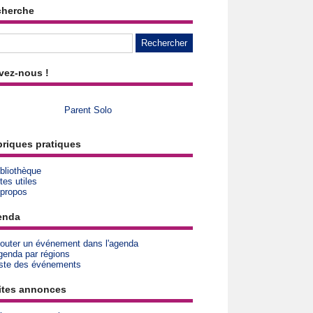
cherche
vez-nous !
Parent Solo
riques pratiques
bliothèque
tes utiles
 propos
enda
jouter un événement dans l'agenda
genda par régions
iste des événements
ites annonces