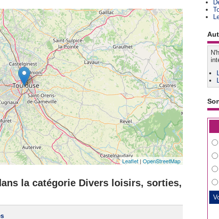
D
T
L
Aut
N'h
int
So
Leaflet
|
OpenStreetMap
ns la catégorie Divers loisirs, sorties,
es