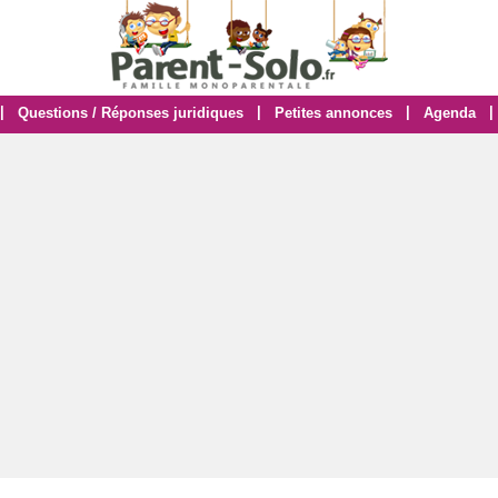
|
|
|
|
Questions / Réponses juridiques
Petites annonces
Agenda