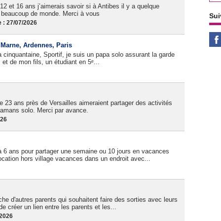
12 et 16 ans j’aimerais savoir si à Antibes il y a quelque
as beaucoup de monde. Merci à vous
Sui
 : 27/07/2026
, Marne, Ardennes, Paris
cinquantaine, Sportif, je suis un papa solo assurant la garde
et de mon fils, un étudiant en 5ᵉ...
 23 ans près de Versailles aimeraient partager des activités
amans solo. Merci par avance.
026
à 6 ans pour partager une semaine ou 10 jours en vacances
cation hors village vacances dans un endroit avec...
e d'autres parents qui souhaitent faire des sorties avec leurs
de créer un lien entre les parents et les...
/2026