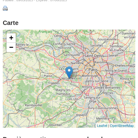
Carte
+
−
Leaflet
|
OpenStreetMap