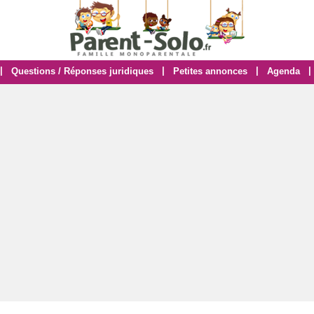
|
|
|
|
Questions / Réponses juridiques
Petites annonces
Agenda