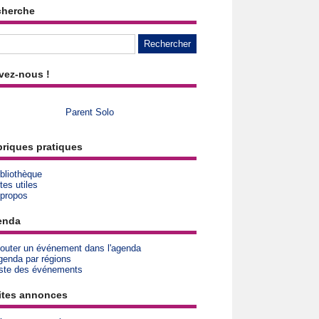
cherche
vez-nous !
Parent Solo
riques pratiques
bliothèque
tes utiles
 propos
enda
jouter un événement dans l'agenda
genda par régions
iste des événements
ites annonces