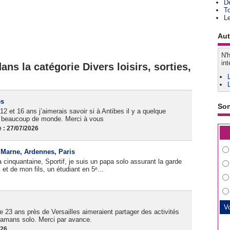
D
T
L
Aut
N'h
int
ns la catégorie Divers loisirs, sorties,
es
So
12 et 16 ans j’aimerais savoir si à Antibes il y a quelque
as beaucoup de monde. Merci à vous
 : 27/07/2026
, Marne, Ardennes, Paris
cinquantaine, Sportif, je suis un papa solo assurant la garde
et de mon fils, un étudiant en 5ᵉ...
 23 ans près de Versailles aimeraient partager des activités
amans solo. Merci par avance.
026