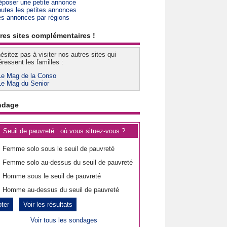
époser une petite annonce
outes les petites annonces
es annonces par régions
res sites complémentaires !
ésitez pas à visiter nos autres sites qui
éressent les familles :
Le Mag de la Conso
Le Mag du Senior
ndage
Seuil de pauvreté : où vous situez-vous ?
Femme solo sous le seuil de pauvreté
Femme solo au-dessus du seuil de pauvreté
Homme sous le seuil de pauvreté
Homme au-dessus du seuil de pauvreté
Voir les résultats
Voir tous les sondages