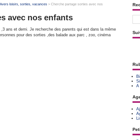
ivers loisirs, sorties, vacances
> Cherche partage sorties avec nos
Re
es avec nos enfants
 ,3 ans et demi. Je recherche des parents qui est dans la même
Sui
rsonnes pour des sorties ,des balade aux parc , zoo, cinéma
Rub
Bi
Si
A
Ag
A
A
L
Pet