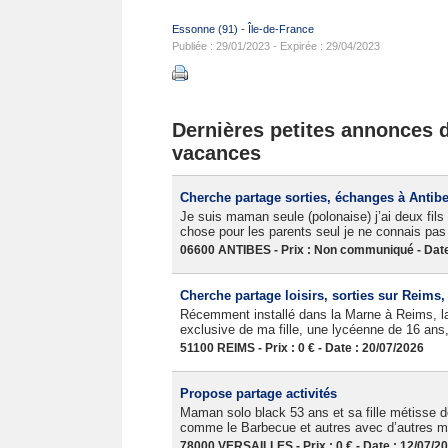
Essonne (91)
-
Île-de-France
Publiée : 29/01/2023 - Expirée : 29/04/2023
Dernières petites annonces da
vacances
Cherche partage sorties, échanges à Antib
Je suis maman seule (polonaise) j’ai deux fils 
chose pour les parents seul je ne connais p
06600 ANTIBES - Prix : Non communiqué - Date
Cherche partage loisirs, sorties sur Reims
Récemment installé dans la Marne à Reims, la 
exclusive de ma fille, une lycéenne de 16 ans, 
51100 REIMS - Prix : 0 € - Date : 20/07/2026
Propose partage activités
Maman solo black 53 ans et sa fille métisse de
comme le Barbecue et autres avec d’autres m
78000 VERSAILLES - Prix : 0 € - Date : 12/07/2