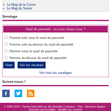
Le Mag de la Conso
Le Mag du Senior
Sondage
Seuil de pauvreté : où vous situez-vous ?
Femme solo sous le seuil de pauvreté
Femme solo au-dessus du seuil de pauvreté
Homme sous le seuil de pauvreté
Homme au-dessus du seuil de pauvreté
Voir les résultats
Voir tous les sondages
Suivez-nous !
© 2005-2026 - Parent-Solo édité par
My Beautiful Company
-
Plan
-
Mentions légales
-
Données personnelles
-
Modifier les cookies