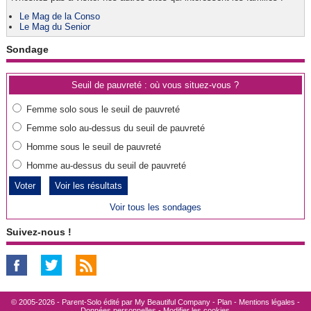
Le Mag de la Conso
Le Mag du Senior
Sondage
Seuil de pauvreté : où vous situez-vous ?
Femme solo sous le seuil de pauvreté
Femme solo au-dessus du seuil de pauvreté
Homme sous le seuil de pauvreté
Homme au-dessus du seuil de pauvreté
Voir les résultats
Voir tous les sondages
Suivez-nous !
© 2005-2026 - Parent-Solo édité par
My Beautiful Company
-
Plan
-
Mentions légales
-
Données personnelles
-
Modifier les cookies