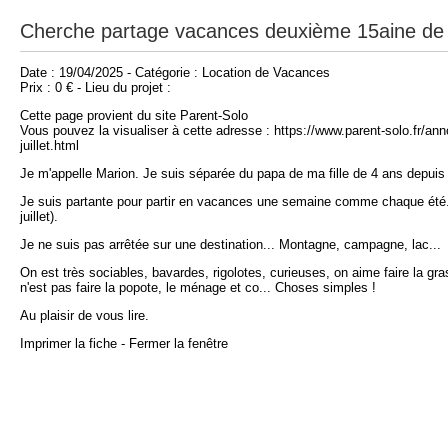
Cherche partage vacances deuxième 15aine de ju
Date : 19/04/2025 - Catégorie : Location de Vacances
Prix : 0 € - Lieu du projet :
Cette page provient du site Parent-Solo
Vous pouvez la visualiser à cette adresse : https://www.parent-solo.fr/
juillet.html
Je m'appelle Marion. Je suis séparée du papa de ma fille de 4 ans depuis
Je suis partante pour partir en vacances une semaine comme chaque été.
juillet).
Je ne suis pas arrêtée sur une destination... Montagne, campagne, lac...
On est très sociables, bavardes, rigolotes, curieuses, on aime faire la g
n'est pas faire la popote, le ménage et co... Choses simples !
Au plaisir de vous lire.
Imprimer la fiche
-
Fermer la fenêtre