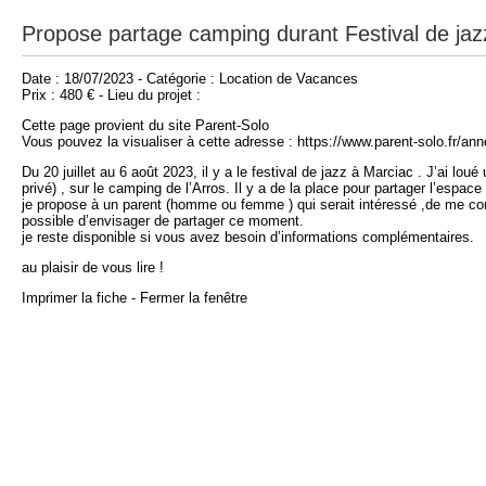
Propose partage camping durant Festival de jaz
Date : 18/07/2023 - Catégorie : Location de Vacances
Prix : 480 € - Lieu du projet :
Cette page provient du site Parent-Solo
Vous pouvez la visualiser à cette adresse : https://www.parent-solo.fr/an
Du 20 juillet au 6 août 2023, il y a le festival de jazz à Marciac . J’ai l
privé) , sur le camping de l’Arros. Il y a de la place pour partager l’espace
je propose à un parent (homme ou femme ) qui serait intéressé ,de me con
possible d’envisager de partager ce moment.
je reste disponible si vous avez besoin d’informations complémentaires.
au plaisir de vous lire !
Imprimer la fiche
-
Fermer la fenêtre